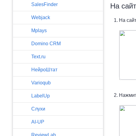
SalesFinder
На сай
Webjack
На сай
Mplays
Domino CRM
Text.ru
НейроШтат
Varioqub
Нажмит
LabelUp
Слухи
AI-UP
ReviewLab