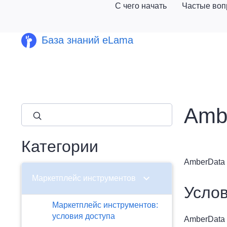
С чего начать
Частые во
База знаний eLama
Amb
close
Категории
AmberData 
chevron_right
Маркетплейс инструментов
Услов
Маркетплейс инструментов:
условия доступа
AmberData 