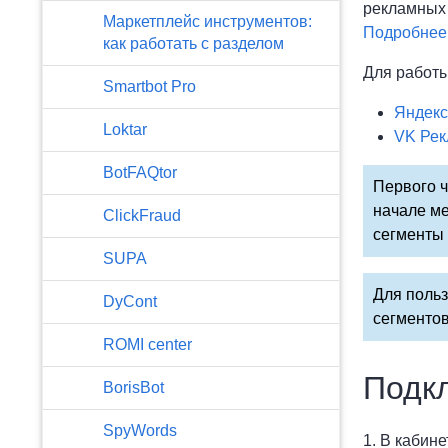
рекламных 
Маркетплейс инструментов:
Подробнее 
как работать с разделом
Для работы
Smartbot Pro
Яндекс
Loktar
VK Рек
BotFAQtor
Первого ч
начале ме
​ClickFraud
сегменты 
SUPA
Для польз
DyCont
сегменто
ROMI center
Подк
BorisBot
SpyWords
1. В кабин