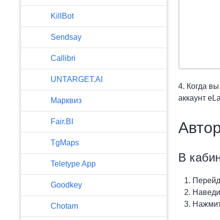
KillBot
Sendsay
Callibri
UNTARGET.AI
4. Когда в
аккаунт eL
Марквиз
Fair.BI
Автор
TgMaps
В каби
Teletype App
Перейд
Goodkey
Наведи
Нажмит
Chotam