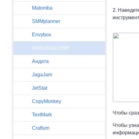
Matomba
2. Наведит
инструмен
SMMplanner
Envybox
AmberData DMP
Андата
JagaJam
JetStat
CopyMonkey
Чтобы сраз
TextMark
Чтобы узна
Craftum
информацие