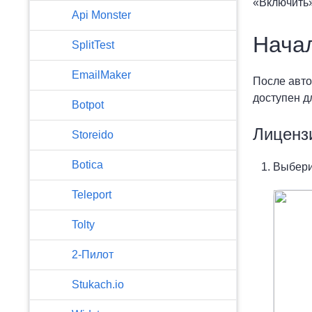
«Включить»
Api Monster
Нача
SplitTest
EmailMaker
После авто
доступен д
Botpot
Лиценз
Storeido
Botica
Выбери
Teleport
Tolty
2-Пилот
Stukach.io