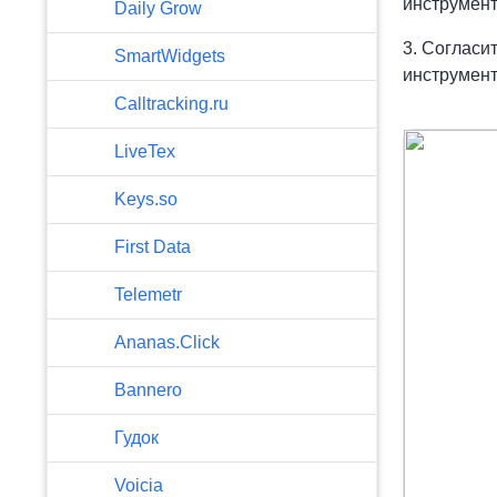
инструмент
​Daily Grow
3. Согласи
SmartWidgets
инструмент
Calltracking.ru
LiveTex
Keys.so
First Data
Telemetr
Ananas.Click
Bannero
Гудок
Voicia