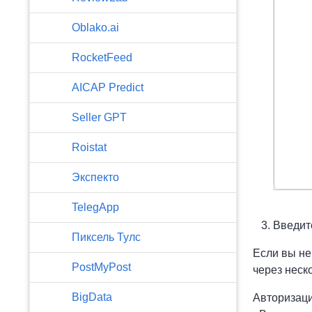
Oblako.ai
RocketFeed
AICAP Predict
Seller GPT
Roistat
Экспекто
TelegApp
Введите
Пиксель Тулс
Если вы не
PostMyPost
через неско
BigData
Авторизаци